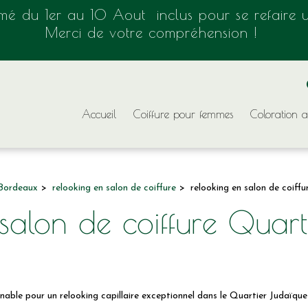
rmé du 1er au 10 Aout inclus pour se refaire u
Merci de votre compréhension !
Accueil
Coiffure pour femmes
Coloration a
 Bordeaux
relooking en salon de coiffure
relooking en salon de coiff
 salon de coiffure Quar
ble pour un relooking capillaire exceptionnel dans le Quartier Judaïque