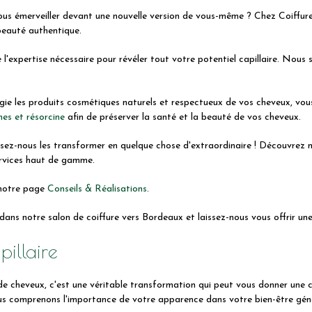
 vous émerveiller devant une nouvelle version de vous-même ? Chez Coif
beauté authentique.
l'expertise nécessaire pour révéler tout votre potentiel capillaire. Nous 
ilégie les produits cosmétiques naturels et respectueux de vos cheveux, vo
es et résorcine
afin de préserver la santé et la beauté de vos cheveux.
ssez-nous les transformer en quelque chose d'extraordinaire ! Découvrez n
ervices haut de gamme.
z notre page
Conseils & Réalisations
.
ns notre salon de coiffure vers Bordeaux et laissez-nous vous offrir une e
illaire
 de cheveux, c'est une véritable transformation qui peut vous donner une 
s comprenons l'importance de votre apparence dans votre bien-être géné