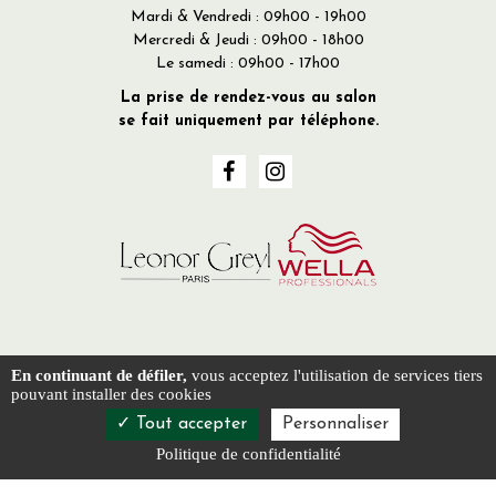
Mardi & Vendredi : 09h00 - 19h00
Mercredi & Jeudi : 09h00 - 18h00
Le samedi : 09h00 - 17h00
La prise de rendez-vous au salon
se fait uniquement par téléphone.
En continuant de défiler,
vous acceptez l'utilisation de services tiers
Activités
Conseiller visagiste Bordeaux
pouvant installer des cookies
Coloration cheveux Mériadeck
Tout accepter
Personnaliser
Spécialiste cheveux bouclés Bordeaux
Conseiller visagiste Mériadeck
Politique de confidentialité
Mention légale